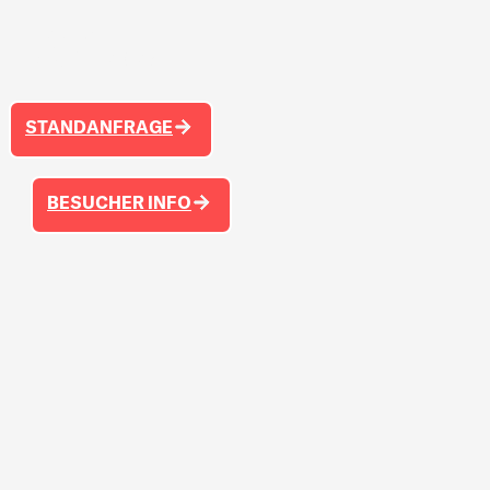
NEXT
CYCLINGWORLD
12. - 14.
MÄRZ 2027
STANDANFRAGE
BESUCHER INFO