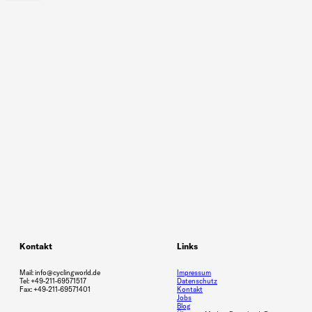
Kontakt
Links
Mail: info@cyclingworld.de
Impressum
Tel: +49-211-69571517
Datenschutz
Fax: +49-211-69571401
Kontakt
Jobs
Blog