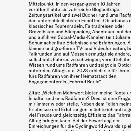
Mittelpunkt. In den vergan-genen 10 Jahren
veröffentlichte sie zahlreiche Blogbeiträge,
Zeitungsartikel und zwei Bücher rund ums Radfa
den unterschiedlichsten Facetten. Ob urbanes 
klassisches Tourenradeln, Faltradreisen oder
Gravelbiken und Bikepacking Abenteuer, auf de
und auf ihren Social-Media-Kanälen teilt Juliane
Schumacher ihre Erlebnisse und Erfahrungen. A
kleinen und grö-ßeren TV- und Videoformaten, b
Talkrunden und auf Messen ermutigt sie andere,
selbst aufs Fahrrad zu schwingen, vermittelt ihr 
Wissen rund ums Radfahren und zeigt die Optio
autofreien Alltags auf. 2023 erhielt sie für ihren
fürs Radfahren von ihrer Heimatstadt den
Engagementpreis „Fahrrad Berlin“.
Zitat: „Welchen Mehrwert bieten meine Texte u
Inhalte rund ums Radfahren? Dies ist eine Frage,
mir immer wieder stelle. Neben dem Teilen mein
Erlebnisse und Erfahrungen, möchte ich aufzeig
viel Freude und gleichzeitig Effizienz das Fahrra
Alltag bringen kann. Bei der Bewertung der
Einreichungen für die Cyclingworld Awards spiel