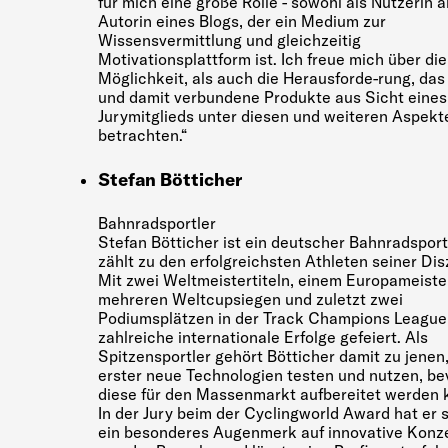
für mich eine große Rolle - sowohl als Nutzerin a
Autorin eines Blogs, der ein Medium zur
Wissensvermittlung und gleichzeitig
Motivationsplattform ist. Ich freue mich über die
Möglichkeit, als auch die Herausforde-rung, das
und damit verbundene Produkte aus Sicht eines
Jurymitglieds unter diesen und weiteren Aspekt
betrachten.“
Stefan Bötticher
Bahnradsportler
Stefan Bötticher ist ein deutscher Bahnradsport
zählt zu den erfolgreichsten Athleten seiner Disz
Mit zwei Weltmeistertiteln, einem Europameister
mehreren Weltcupsiegen und zuletzt zwei
Podiumsplätzen in der Track Champions League 
zahlreiche internationale Erfolge gefeiert. Als
Spitzensportler gehört Bötticher damit zu jenen,
erster neue Technologien testen und nutzen, be
diese für den Massenmarkt aufbereitet werden 
In der Jury beim der Cyclingworld Award hat er 
ein besonderes Augenmerk auf innovative Konz