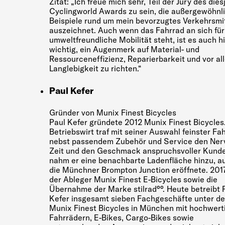
Zitat: „Ich freue mich sehr, Teil der Jury des die
Cyclingworld Awards zu sein, die außergewöhnl
Beispiele rund um mein bevorzugtes Verkehrsmi
auszeichnet. Auch wenn das Fahrrad an sich für
umweltfreundliche Mobilität steht, ist es auch h
wichtig, ein Augenmerk auf Material- und
Ressourceneffizienz, Reparierbarkeit und vor al
Langlebigkeit zu richten.“
Paul Kefer
Gründer von Munix Finest Bicycles
Paul Kefer gründete 2012 Munix Finest Bicycles
Betriebswirt traf mit seiner Auswahl feinster Fa
nebst passendem Zubehör und Service den Ner
Zeit und den Geschmack anspruchsvoller Kund
nahm er eine benachbarte Ladenfläche hinzu, au
die Münchner Brompton Junction eröffnete. 2017
der Ableger Munix Finest E-Bicycles sowie die
Übernahme der Marke stilrad°°. Heute betreibt 
Kefer insgesamt sieben Fachgeschäfte unter d
Munix Finest Bicycles in München mit hochwert
Fahrrädern, E-Bikes, Cargo-Bikes sowie