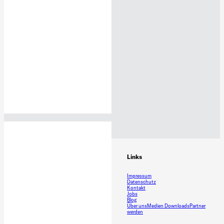
Kontakt
Links
Mail: info@cyclingworld.de
Impressum
Tel: +49-211-69571517
Datenschutz
Fax: +49-211-69571401
Kontakt
Jobs
Blog
Über uns
Medien Downloads
Partner
werden