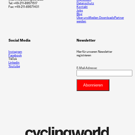
Tel: +49-211-69571517
Datenschutz
Fax: +49-211-69571401
Kontakt
Jobs
Blog
Über uns
Medien Downloads
Partner
werden
Social Media
Newsletter
Instagram
Hier für unseren Newsletter
Facebook
registrieren
TikTok
Linkedin
Youtube
E-Mail-Adresse: