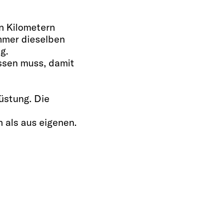
n Kilometern
mmer dieselben
g.
issen muss, damit
üstung. Die
n als aus eigenen.