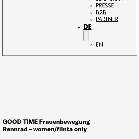
PRESSE
B2B
PARTNER
DE
EN
GOOD TIME Frauenbewegung
Rennrad – women/flinta only