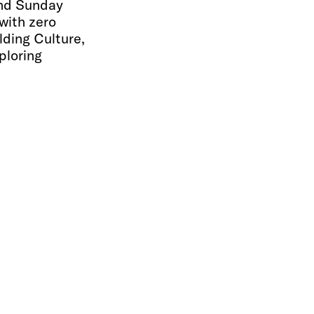
and Sunday
with zero
lding Culture,
ploring