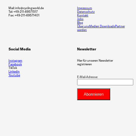
Mail: info@cyclingworld.de
Impressum
Tel: +49-211-69571517
Datenschutz
Fax: +49-211-69571401
Kontakt
Jobs
Blog
Über uns
Medien Downloads
Partner
werden
Social Media
Newsletter
Instagram
Hier für unseren Newsletter
Facebook
registrieren
TikTok
Linkedin
Youtube
E-Mail-Adresse: