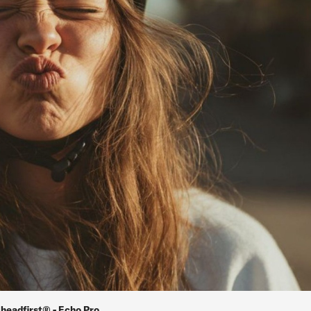
headfirst® - Echo Pro