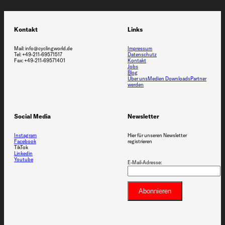
Kontakt
Links
Mail: info@cyclingworld.de
Impressum
Tel: +49-211-69571517
Datenschutz
Fax: +49-211-69571401
Kontakt
Jobs
Blog
Über uns
Medien Downloads
Partner
werden
Social Media
Newsletter
Instagram
Hier für unseren Newsletter
Facebook
registrieren
TikTok
Linkedin
Youtube
E-Mail-Adresse: