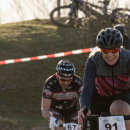
Tel: +49-211-69571517
Datenschutz
Fax: +49-211-69571401
Kontakt
Jobs
Blog
Über uns
Medien Downloads
Partner
werden
Social Media
Newsletter
Instagram
Hier für unseren Newsletter
Facebook
registrieren
TikTok
Linkedin
Youtube
E-Mail-Adresse: