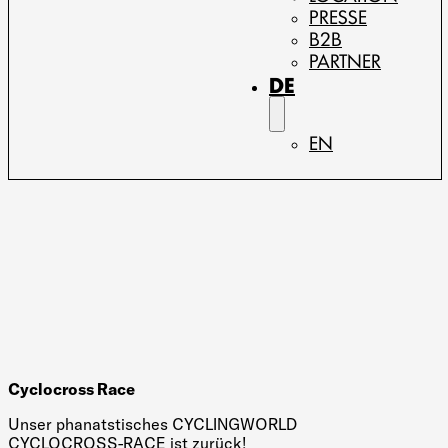
PRESSE
B2B
PARTNER
DE
EN
Cyclocross Race
Unser phanatstisches CYCLINGWORLD
CYCLOCROSS-RACE ist zurück!